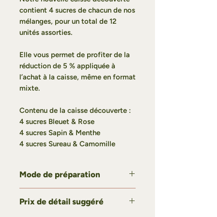
contient 4 sucres de chacun de nos
mélanges, pour un total de 12
unités assorties.
Elle vous permet de profiter de la
réduction de 5 % appliquée à
l’achat à la caisse, même en format
mixte.
Contenu de la caisse découverte :
4 sucres Bleuet & Rose
4 sucres Sapin & Menthe
4 sucres Sureau & Camomille
Mode de préparation
Limonade boréale
Prix de détail suggéré
Dans une tasse d’eau froide,
dissoudre 1 à 3 cuillères à thé de