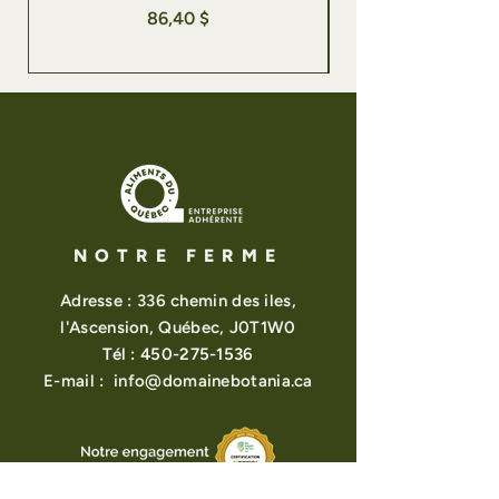
Prix
86,40 $
NOTRE FERME
Adresse : 336 chemin des iles,
l'Ascension, Québec, J0T1W0
Tél :
450-275-1536
E-mail :
info@domainebotania.ca