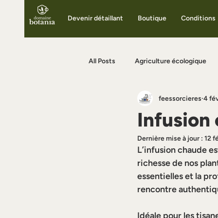
Devenir détaillant
Boutique
Conditions
All Posts
Agriculture écologique
feessorcieres
4 fév
Bienfaits des infusions
Articl
Infusion
Dernière mise à jour :
12 f
L’infusion chaude est
richesse de nos plan
essentielles et la p
rencontre authentiqu
Idéale pour les tisan