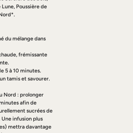
e Lune, Poussière de 
Nord
*.
thé du mélange dans 
 chaude, frémissante 
nte.
de 5 à 10 minutes.
d’un tamis et savourer.
u Nord
 : prolonger 
 minutes afin de 
turellement sucrées de 
. Une infusion plus 
tes) mettra davantage 