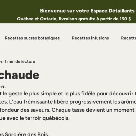
Bienvenue sur votre Espace Détaillants
Québec et Ontario, livraison gratuite à partir de 150 $
Recettes sucres botaniques
Recettes infusions
Recett
r.
1 min de lecture
es en vedette
Recettes du moment
 chaude
évr.
 le geste le plus simple et le plus fidèle pour découvrir t
tes. L’eau frémissante libère progressivement les arômes
rofondeur des saveurs. Chaque tasse devient un moment 
e avec le terroir québécois.
es 
Sorcière des Bois, 